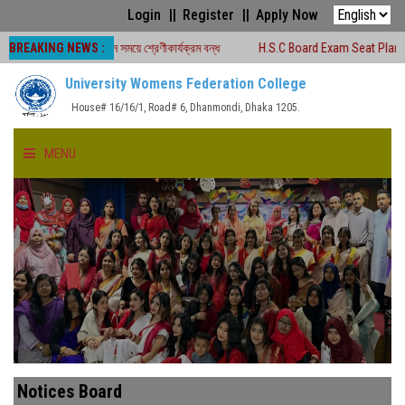
Login
Register
Apply Now
BREAKING NEWS :
২৬ চলাকালীন সময়ে শ্রেণীকার্যক্রম বন্ধ
H.S.C Board Exam Seat Plan ( TEJGAON 
University Womens Federation College
House# 16/16/1, Road# 6, Dhanmondi, Dhaka 1205.
MENU
HOME
ABOUT US
FACULTIES
ACADEMICS
Notices Board
GALLERY