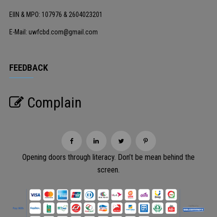
EIIN & MPO: 107976 & 2604023201
E-Mail: uwfcbd.com@gmail.com
FEEDBACK
Complain
Opening doors through literacy. Don’t be mean behind the
screen.