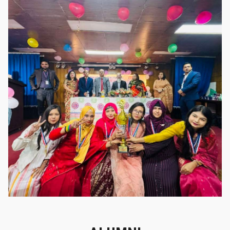
গৌরবের মুহূর্ত
গৌরবের মুহূর্ত