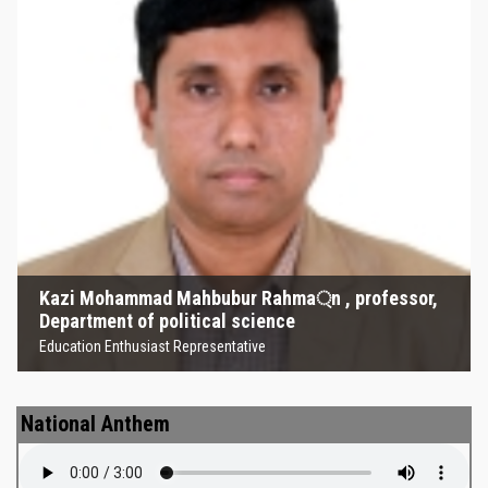
Kazi Mohammad Mahbubur
Rahma্‌n , professor, Department
of political science
Education Enthusiast Representative
Kazi Mohammad Mahbubur Rahma্‌n , professor,
Department of political science
Education Enthusiast Representative
National Anthem