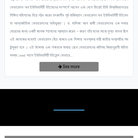
ফেডারেশন অব ইউনিভার্সিটি উইমেনের সংস্পর্শে আসেন এবং দেশে ফিরেই তিনি বিশ্ববিদ্যালয়ের
শিক্ষিত মহিলাদের নিয়ে গঠন করেন তৎকালীন পূর্ব পাকিস্তান ফেডারেশন অব ইউনিভার্সিটি উইমেন
যা আন্তর্জাতিক ফেডারেশনের অধিভুক্ত । ড. মালিকা আল রাজী ফেডারেশনের এক সভায়
মেয়েদের জন্য একটি কলেজ ষ্হাপনের প্রস্তাব করেন – কারণ তাঁর মনের মাঝে সুপ্ত বাসনা ছিল
এই কলেজের মধ্যেই ফেডারেশন বেঁচে থাকবে এবং শিক্ষায় অনগ্রসর নারী জাতির অগ্রগতির পথ
উন্মুক্ত হবে । এই উদ্দেশ্য এবং লক্ষ্যকে মাথায় রেখে ফেডারেশনের কতিপয় বিদ্যানুরাগী মহিলা
সদস্য ১৯৬৫ সালে ইউনিভার্সিটি উইমেন্স ফেডারে...
See more