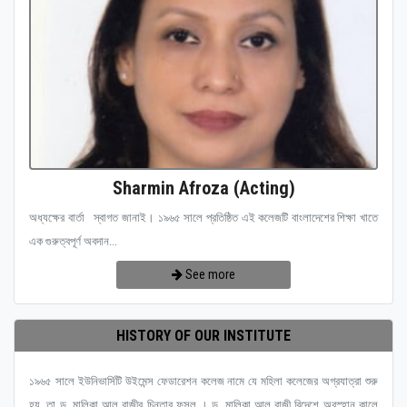
Sharmin Afroza (Acting)
অধ্যক্ষের বার্তা স্বাগত জানাই। ১৯৬৫ সালে প্রতিষ্ঠিত এই কলেজটি বাংলাদেশের শিক্ষা খাতে
এক গুরুত্বপূর্ণ অবদান...
See more
HISTORY OF OUR INSTITUTE
১৯৬৫ সালে ইউনিভার্সিটি উইমেন্স ফেডারেশন কলেজ নামে যে মহিলা কলেজের অগ্রযাত্রা শুরু
হয়, তা ড. মালিকা আল রাজীর চিন্তার ফসল । ড. মালিকা আল রাজী বিদেশে অবস্হান কালে