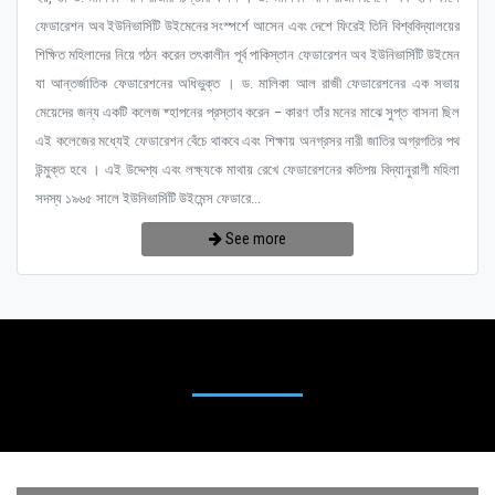
ফেডারেশন অব ইউনিভার্সিটি উইমেনের সংস্পর্শে আসেন এবং দেশে ফিরেই তিনি বিশ্ববিদ্যালয়ের
শিক্ষিত মহিলাদের নিয়ে গঠন করেন তৎকালীন পূর্ব পাকিস্তান ফেডারেশন অব ইউনিভার্সিটি উইমেন
যা আন্তর্জাতিক ফেডারেশনের অধিভুক্ত । ড. মালিকা আল রাজী ফেডারেশনের এক সভায়
মেয়েদের জন্য একটি কলেজ ষ্হাপনের প্রস্তাব করেন – কারণ তাঁর মনের মাঝে সুপ্ত বাসনা ছিল
এই কলেজের মধ্যেই ফেডারেশন বেঁচে থাকবে এবং শিক্ষায় অনগ্রসর নারী জাতির অগ্রগতির পথ
উন্মুক্ত হবে । এই উদ্দেশ্য এবং লক্ষ্যকে মাথায় রেখে ফেডারেশনের কতিপয় বিদ্যানুরাগী মহিলা
সদস্য ১৯৬৫ সালে ইউনিভার্সিটি উইমেন্স ফেডারে...
See more