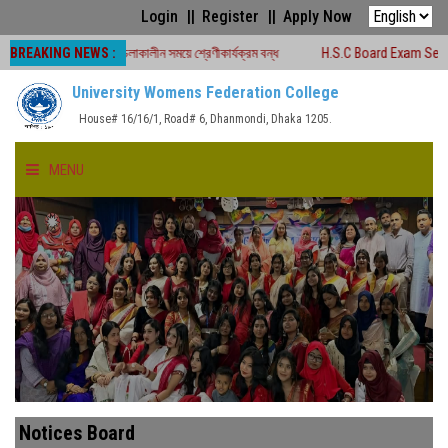
Login
Register
Apply Now
BREAKING NEWS :
ক্ষা -২০২৬ চলাকালীন সময়ে শ্রেণীকার্যক্রম বন্ধ
H.S.C Board Exam Seat Plan ( TE
University Womens Federation College
House# 16/16/1, Road# 6, Dhanmondi, Dhaka 1205.
MENU
HOME
ABOUT US
FACULTIES
ACADEMICS
Notices Board
GALLERY