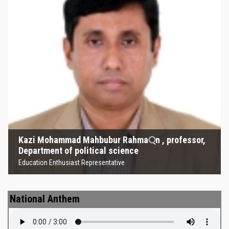
Kazi Mohammad Mahbubur
Rahma্‌n , professor, Department
of political science
Education Enthusiast Representative
Kazi Mohammad Mahbubur Rahma্‌n , professor,
Department of political science
Education Enthusiast Representative
National Anthem