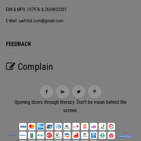
EIIN & MPO: 107976 & 2604023201
E-Mail: uwfcbd.com@gmail.com
FEEDBACK
Complain
Opening doors through literacy. Don’t be mean behind the
screen.