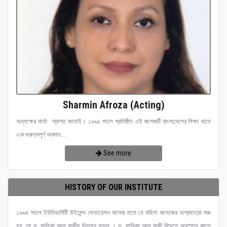
Sharmin Afroza (Acting)
অধ্যক্ষের বার্তা স্বাগত জানাই। ১৯৬৫ সালে প্রতিষ্ঠিত এই কলেজটি বাংলাদেশের শিক্ষা খাতে
এক গুরুত্বপূর্ণ অবদান...
See more
HISTORY OF OUR INSTITUTE
১৯৬৫ সালে ইউনিভার্সিটি উইমেন্স ফেডারেশন কলেজ নামে যে মহিলা কলেজের অগ্রযাত্রা শুরু
হয়, তা ড. মালিকা আল রাজীর চিন্তার ফসল । ড. মালিকা আল রাজী বিদেশে অবস্হান কালে