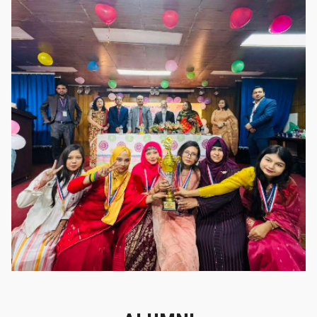
গৌরবের মুহূর্ত
গৌরবের মুহূর্ত