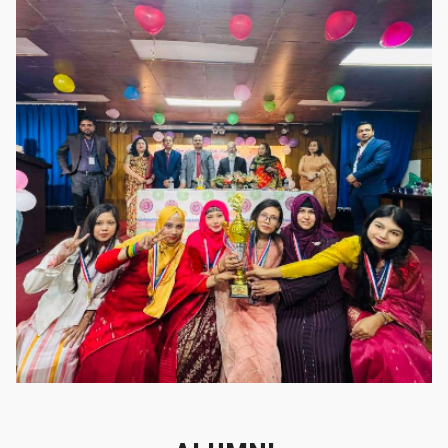
গৌরবের মুহূর্ত
গৌরবের মুহূর্ত