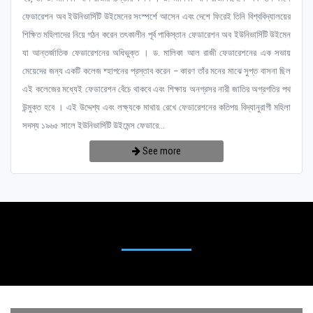
ফেডারেশন অব ইউনিভার্সিটি উইমেনের সংস্পর্শে আসেন এবং দেশে ফিরেই তিনি বিশ্ববিদ্যালয়ের
শিক্ষিত মহিলাদের নিয়ে গঠন করেন তৎকালীন পূর্ব পাকিস্তান ফেডারেশন অব ইউনিভার্সিটি উইমেন
যা আন্তর্জাতিক ফেডারেশনের অধিভুক্ত । ড. মালিকা আল রাজী ফেডারেশনের এক সভায়
মেয়েদের জন্য একটি কলেজ ষ্হাপনের প্রস্তাব করেন – কারণ তাঁর মনের মাঝে সুপ্ত বাসনা ছিল
এই কলেজের মধ্যেই ফেডারেশন বেঁচে থাকবে এবং শিক্ষায় অনগ্রসর নারী জাতির অগ্রগতির পথ
উন্মুক্ত হবে । এই উদ্দেশ্য এবং লক্ষ্যকে মাথায় রেখে ফেডারেশনের কতিপয় বিদ্যানুরাগী মহিলা
সদস্য ১৯৬৫ সালে ইউনিভার্সিটি উইমেন্স ফেডারে...
See more