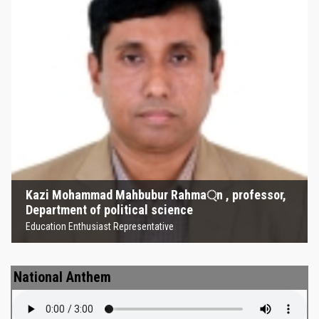
Kazi Mohammad Mahbubur
Rahma্‌n , professor, Department
of political science
Education Enthusiast Representative
Kazi Mohammad Mahbubur Rahma্‌n , professor,
Department of political science
Education Enthusiast Representative
National Anthem