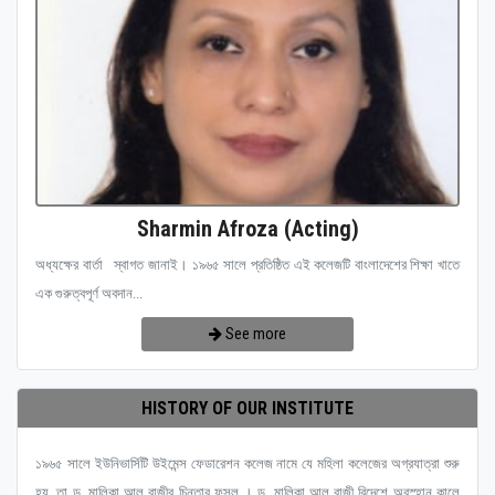
Sharmin Afroza (Acting)
অধ্যক্ষের বার্তা স্বাগত জানাই। ১৯৬৫ সালে প্রতিষ্ঠিত এই কলেজটি বাংলাদেশের শিক্ষা খাতে
এক গুরুত্বপূর্ণ অবদান...
See more
HISTORY OF OUR INSTITUTE
১৯৬৫ সালে ইউনিভার্সিটি উইমেন্স ফেডারেশন কলেজ নামে যে মহিলা কলেজের অগ্রযাত্রা শুরু
হয়, তা ড. মালিকা আল রাজীর চিন্তার ফসল । ড. মালিকা আল রাজী বিদেশে অবস্হান কালে