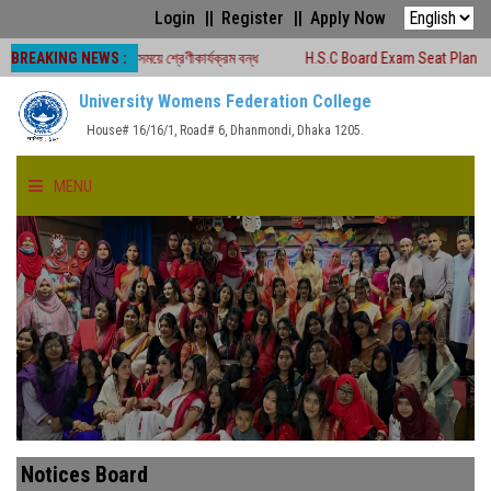
Login
Register
Apply Now
BREAKING NEWS :
 চলাকালীন সময়ে শ্রেণীকার্যক্রম বন্ধ
H.S.C Board Exam Seat Plan ( TEJGAON C
University Womens Federation College
House# 16/16/1, Road# 6, Dhanmondi, Dhaka 1205.
MENU
HOME
ABOUT US
FACULTIES
ACADEMICS
Notices Board
GALLERY