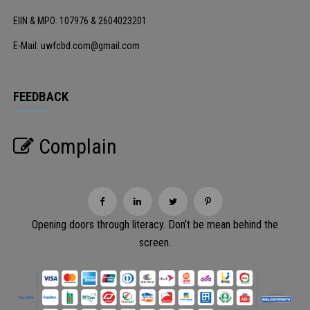
EIIN & MPO: 107976 & 2604023201
E-Mail: uwfcbd.com@gmail.com
FEEDBACK
Complain
Opening doors through literacy. Don’t be mean behind the
screen.