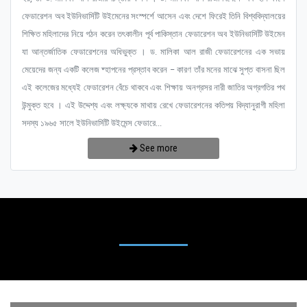
ফেডারেশন অব ইউনিভার্সিটি উইমেনের সংস্পর্শে আসেন এবং দেশে ফিরেই তিনি বিশ্ববিদ্যালয়ের
শিক্ষিত মহিলাদের নিয়ে গঠন করেন তৎকালীন পূর্ব পাকিস্তান ফেডারেশন অব ইউনিভার্সিটি উইমেন
যা আন্তর্জাতিক ফেডারেশনের অধিভুক্ত । ড. মালিকা আল রাজী ফেডারেশনের এক সভায়
মেয়েদের জন্য একটি কলেজ ষ্হাপনের প্রস্তাব করেন – কারণ তাঁর মনের মাঝে সুপ্ত বাসনা ছিল
এই কলেজের মধ্যেই ফেডারেশন বেঁচে থাকবে এবং শিক্ষায় অনগ্রসর নারী জাতির অগ্রগতির পথ
উন্মুক্ত হবে । এই উদ্দেশ্য এবং লক্ষ্যকে মাথায় রেখে ফেডারেশনের কতিপয় বিদ্যানুরাগী মহিলা
সদস্য ১৯৬৫ সালে ইউনিভার্সিটি উইমেন্স ফেডারে...
See more