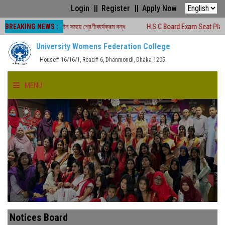
Login
Register
Apply Now
BREAKING NEWS :
০২৬ চলাকালীন সময়ে শ্রেণীকার্যক্রম বন্ধ
H.S.C Board Exam Seat Plan ( TEJGAON
University Womens Federation College
House# 16/16/1, Road# 6, Dhanmondi, Dhaka 1205.
MENU
HOME
ABOUT US
FACULTIES
ACADEMICS
Notices Board
GALLERY