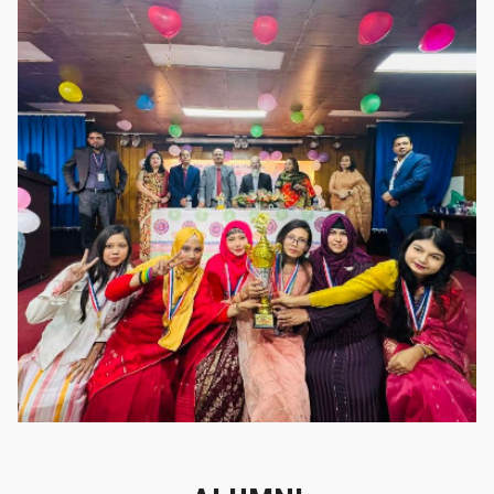
গৌরবের মুহূর্ত
গৌরবের মুহূর্ত