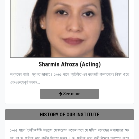
Sharmin Afroza (Acting)
অধ্যক্ষের বার্তা স্বাগত জানাই। ১৯৬৫ সালে প্রতিষ্ঠিত এই কলেজটি বাংলাদেশের শিক্ষা খাতে
এক গুরুত্বপূর্ণ অবদান...
See more
HISTORY OF OUR INSTITUTE
১৯৬৫ সালে ইউনিভার্সিটি উইমেন্স ফেডারেশন কলেজ নামে যে মহিলা কলেজের অগ্রযাত্রা শুরু
হয়, তা ড. মালিকা আল রাজীর চিন্তার ফসল । ড. মালিকা আল রাজী বিদেশে অবস্হান কালে