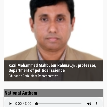
Kazi Mohammad Mahbubur
Rahma্‌n , professor, Department
of political science
Education Enthusiast Representative
Kazi Mohammad Mahbubur Rahma্‌n , professor,
Department of political science
Education Enthusiast Representative
National Anthem