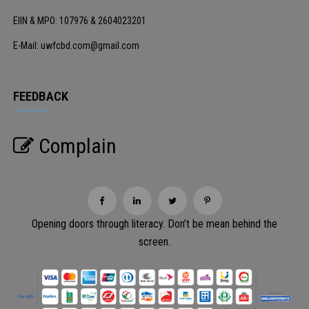
EIIN & MPO: 107976 & 2604023201
E-Mail: uwfcbd.com@gmail.com
FEEDBACK
Complain
Opening doors through literacy. Don’t be mean behind the
screen.