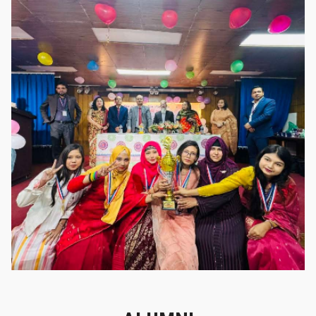
গৌরবের মুহূর্ত
গৌরবের মুহূর্ত