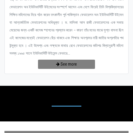
ফেডারেশন অব ইউনিভার্সিটি উইমেনের সংস্পর্শে আসেন এবং দেশে ফিরেই তিনি বিশ্ববিদ্যালয়ের
শিক্ষিত মহিলাদের নিয়ে গঠন করেন তৎকালীন পূর্ব পাকিস্তান ফেডারেশন অব ইউনিভার্সিটি উইমেন
যা আন্তর্জাতিক ফেডারেশনের অধিভুক্ত । ড. মালিকা আল রাজী ফেডারেশনের এক সভায়
মেয়েদের জন্য একটি কলেজ ষ্হাপনের প্রস্তাব করেন – কারণ তাঁর মনের মাঝে সুপ্ত বাসনা ছিল
এই কলেজের মধ্যেই ফেডারেশন বেঁচে থাকবে এবং শিক্ষায় অনগ্রসর নারী জাতির অগ্রগতির পথ
উন্মুক্ত হবে । এই উদ্দেশ্য এবং লক্ষ্যকে মাথায় রেখে ফেডারেশনের কতিপয় বিদ্যানুরাগী মহিলা
সদস্য ১৯৬৫ সালে ইউনিভার্সিটি উইমেন্স ফেডারে...
See more