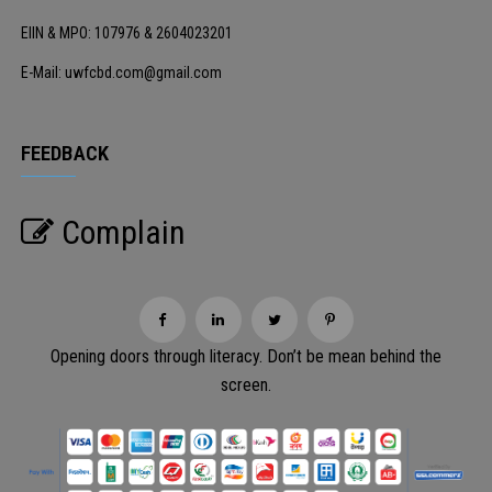
EIIN & MPO: 107976 & 2604023201
E-Mail: uwfcbd.com@gmail.com
FEEDBACK
Complain
Opening doors through literacy. Don’t be mean behind the
screen.