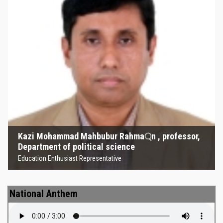
Kazi Mohammad Mahbubur
Rahma্‌n , professor, Department
of political science
Education Enthusiast Representative
Kazi Mohammad Mahbubur Rahma্‌n , professor,
Department of political science
Education Enthusiast Representative
National Anthem