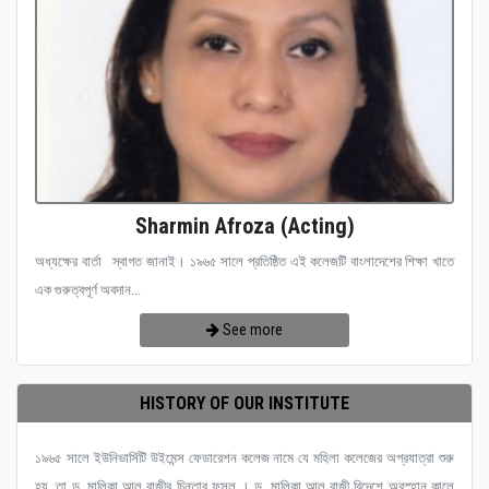
Sharmin Afroza (Acting)
অধ্যক্ষের বার্তা স্বাগত জানাই। ১৯৬৫ সালে প্রতিষ্ঠিত এই কলেজটি বাংলাদেশের শিক্ষা খাতে
এক গুরুত্বপূর্ণ অবদান...
See more
HISTORY OF OUR INSTITUTE
১৯৬৫ সালে ইউনিভার্সিটি উইমেন্স ফেডারেশন কলেজ নামে যে মহিলা কলেজের অগ্রযাত্রা শুরু
হয়, তা ড. মালিকা আল রাজীর চিন্তার ফসল । ড. মালিকা আল রাজী বিদেশে অবস্হান কালে