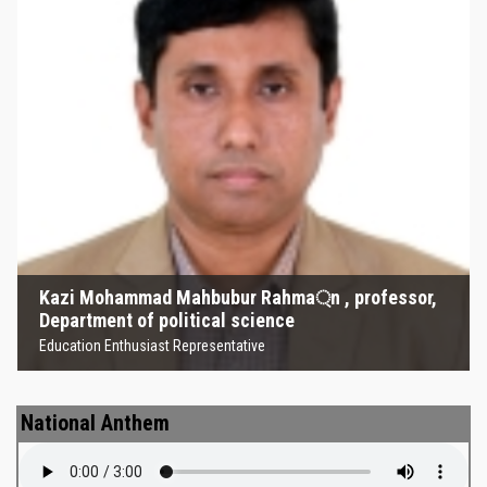
Kazi Mohammad Mahbubur
Rahma্‌n , professor, Department
of political science
Education Enthusiast Representative
Kazi Mohammad Mahbubur Rahma্‌n , professor,
Department of political science
Education Enthusiast Representative
National Anthem