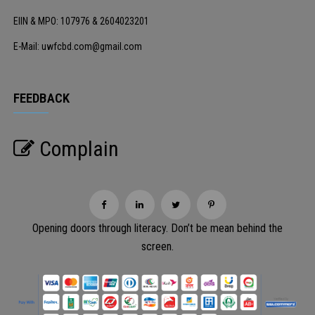
EIIN & MPO: 107976 & 2604023201
E-Mail: uwfcbd.com@gmail.com
FEEDBACK
Complain
Opening doors through literacy. Don’t be mean behind the
screen.