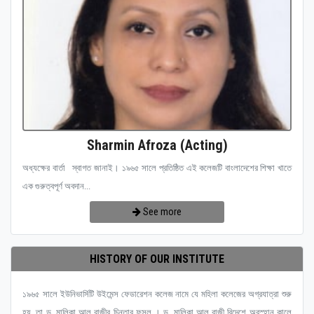
Sharmin Afroza (Acting)
অধ্যক্ষের বার্তা স্বাগত জানাই। ১৯৬৫ সালে প্রতিষ্ঠিত এই কলেজটি বাংলাদেশের শিক্ষা খাতে
এক গুরুত্বপূর্ণ অবদান...
See more
HISTORY OF OUR INSTITUTE
১৯৬৫ সালে ইউনিভার্সিটি উইমেন্স ফেডারেশন কলেজ নামে যে মহিলা কলেজের অগ্রযাত্রা শুরু
হয়, তা ড. মালিকা আল রাজীর চিন্তার ফসল । ড. মালিকা আল রাজী বিদেশে অবস্হান কালে