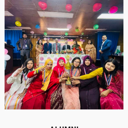
গৌরবের মুহূর্ত
গৌরবের মুহূর্ত