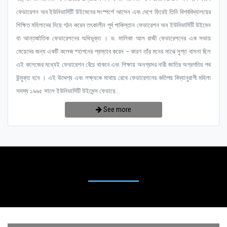
ফেডারেশন অব ইউনিভার্সিটি উইমেনের সংস্পর্শে আসেন এবং দেশে ফিরেই তিনি বিশ্ববিদ্যালয়ের
শিক্ষিত মহিলাদের নিয়ে গঠন করেন তৎকালীন পূর্ব পাকিস্তান ফেডারেশন অব ইউনিভার্সিটি উইমেন
যা আন্তর্জাতিক ফেডারেশনের অধিভুক্ত । ড. মালিকা আল রাজী ফেডারেশনের এক সভায়
মেয়েদের জন্য একটি কলেজ ষ্হাপনের প্রস্তাব করেন – কারণ তাঁর মনের মাঝে সুপ্ত বাসনা ছিল
এই কলেজের মধ্যেই ফেডারেশন বেঁচে থাকবে এবং শিক্ষায় অনগ্রসর নারী জাতির অগ্রগতির পথ
উন্মুক্ত হবে । এই উদ্দেশ্য এবং লক্ষ্যকে মাথায় রেখে ফেডারেশনের কতিপয় বিদ্যানুরাগী মহিলা
সদস্য ১৯৬৫ সালে ইউনিভার্সিটি উইমেন্স ফেডারে...
See more