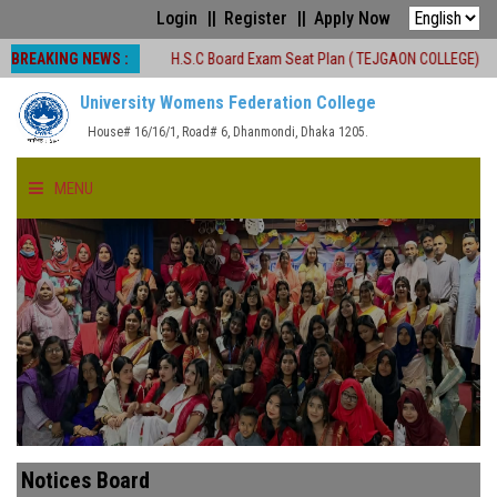
Login
Register
Apply Now
BREAKING NEWS :
ক্রম বন্ধ
H.S.C Board Exam Seat Plan ( TEJGAON COLLEGE)
#অনার্স প্
University Womens Federation College
House# 16/16/1, Road# 6, Dhanmondi, Dhaka 1205.
MENU
HOME
ABOUT US
FACULTIES
ACADEMICS
Notices Board
GALLERY