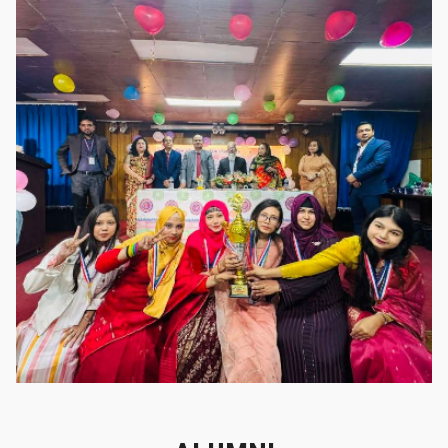
গৌরবের মুহূর্ত
গৌরবের মুহূর্ত