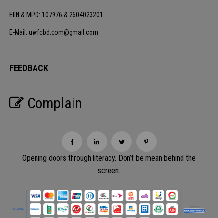
EIIN & MPO: 107976 & 2604023201
E-Mail: uwfcbd.com@gmail.com
FEEDBACK
Complain
Opening doors through literacy. Don’t be mean behind the
screen.