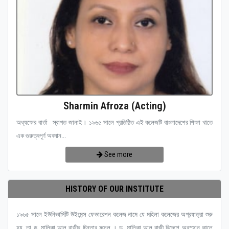
Sharmin Afroza (Acting)
অধ্যক্ষের বার্তা স্বাগত জানাই। ১৯৬৫ সালে প্রতিষ্ঠিত এই কলেজটি বাংলাদেশের শিক্ষা খাতে
এক গুরুত্বপূর্ণ অবদান...
See more
HISTORY OF OUR INSTITUTE
১৯৬৫ সালে ইউনিভার্সিটি উইমেন্স ফেডারেশন কলেজ নামে যে মহিলা কলেজের অগ্রযাত্রা শুরু
হয়, তা ড. মালিকা আল রাজীর চিন্তার ফসল । ড. মালিকা আল রাজী বিদেশে অবস্হান কালে