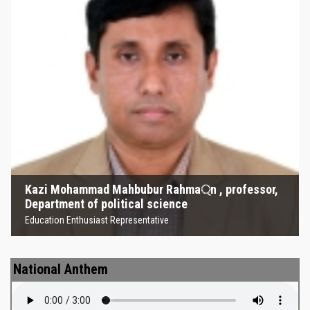
Kazi Mohammad Mahbubur
Rahma্‌n , professor, Department
of political science
Education Enthusiast Representative
Kazi Mohammad Mahbubur Rahma্‌n , professor,
Department of political science
Education Enthusiast Representative
National Anthem