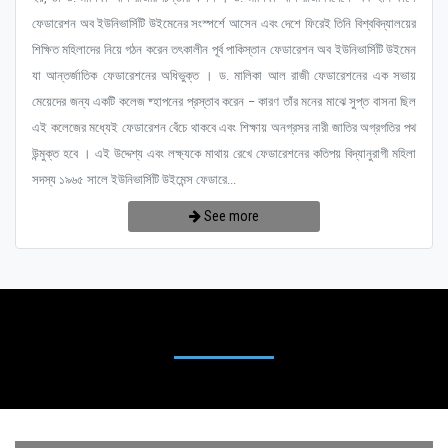
ফেডারেশন অব ইউনিভার্সিটি উইমেনের সংস্পর্শে আসেন এবং দেশে ফিরেই তিনি বিশ্ববিদ্যালয়ের
শিক্ষিত মহিলাদের নিয়ে গঠন করেন তৎকালীন পূর্ব পাকিস্তান ফেডারেশন অব ইউনিভার্সিটি উইমেন
যা আন্তর্জাতিক ফেডারেশনের অধিভুক্ত । ড. মালিকা আল রাজী ফেডারেশনের এক সভায়
মেয়েদের জন্য একটি কলেজ ষ্হাপনের প্রস্তাব করেন – কারণ তাঁর মনের মাঝে সুপ্ত বাসনা ছিল
এই কলেজের মধ্যেই ফেডারেশন বেঁচে থাকবে এবং শিক্ষায় অনগ্রসর নারী জাতির অগ্রগতির পথ
উন্মুক্ত হবে । এই উদ্দেশ্য এবং লক্ষ্যকে মাথায় রেখে ফেডারেশনের কতিপয় বিদ্যানুরাগী মহিলা
সদস্য ১৯৬৫ সালে ইউনিভার্সিটি উইমেন্স ফেডারে...
See more