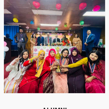
গৌরবের মুহূর্ত
গৌরবের মুহূর্ত