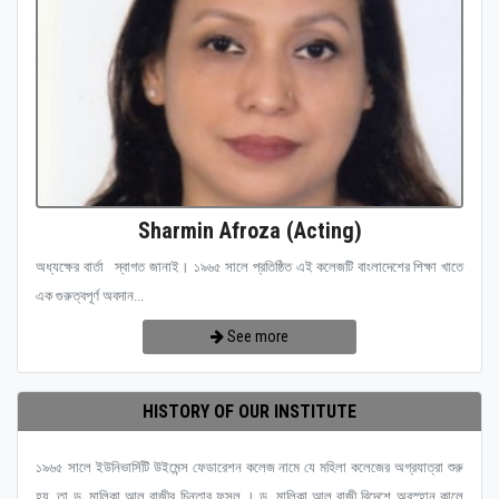
Sharmin Afroza (Acting)
অধ্যক্ষের বার্তা স্বাগত জানাই। ১৯৬৫ সালে প্রতিষ্ঠিত এই কলেজটি বাংলাদেশের শিক্ষা খাতে
এক গুরুত্বপূর্ণ অবদান...
See more
HISTORY OF OUR INSTITUTE
১৯৬৫ সালে ইউনিভার্সিটি উইমেন্স ফেডারেশন কলেজ নামে যে মহিলা কলেজের অগ্রযাত্রা শুরু
হয়, তা ড. মালিকা আল রাজীর চিন্তার ফসল । ড. মালিকা আল রাজী বিদেশে অবস্হান কালে