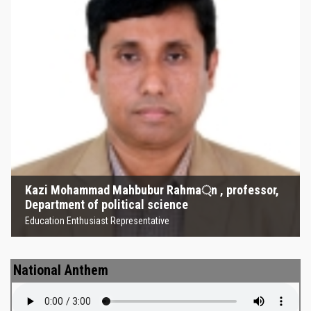
Kazi Mohammad Mahbubur
Rahma্‌n , professor, Department
of political science
Education Enthusiast Representative
Kazi Mohammad Mahbubur Rahma্‌n , professor,
Department of political science
Education Enthusiast Representative
National Anthem