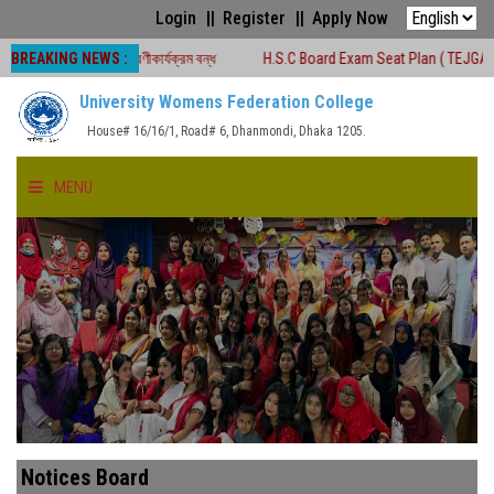
Login
Register
Apply Now
BREAKING NEWS :
 সময়ে শ্রেণীকার্যক্রম বন্ধ
H.S.C Board Exam Seat Plan ( TEJGAON COLLEGE)
University Womens Federation College
House# 16/16/1, Road# 6, Dhanmondi, Dhaka 1205.
MENU
HOME
ABOUT US
FACULTIES
ACADEMICS
Notices Board
GALLERY