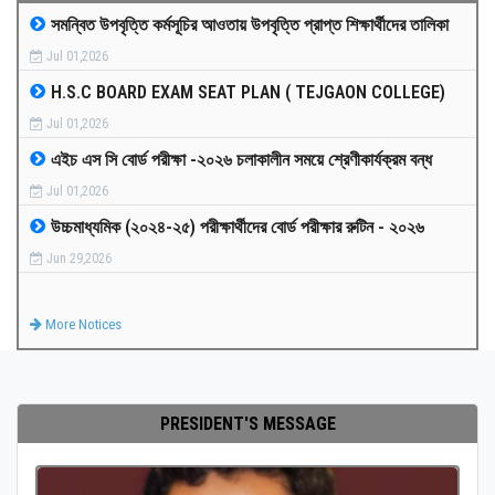
সমন্বিত উপবৃত্তি কর্মসূচির আওতায় উপবৃত্তি প্রাপ্ত শিক্ষার্থীদের তালিকা
MEDIA
Jul 01,2026
H.S.C BOARD EXAM SEAT PLAN ( TEJGAON COLLEGE)
PAYMENT
Jul 01,2026
এইচ এস সি বোর্ড পরীক্ষা -২০২৬ চলাকালীন সময়ে শ্রেণীকার্যক্রম বন্ধ
CO-CURRICULUM
Jul 01,2026
উচ্চমাধ্যমিক (২০২৪-২৫) পরীক্ষার্থীদের বোর্ড পরীক্ষার রুটিন - ২০২৬
RESULTS
Jun 29,2026
ONLINE ADMISSION
More Notices
CONTACT
PRESIDENT'S MESSAGE