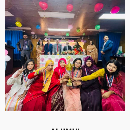
গৌরবের মুহূর্ত
গৌরবের মুহূর্ত