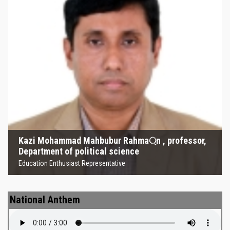
Kazi Mohammad Mahbubur
Rahma্‌n , professor, Department
of political science
Education Enthusiast Representative
Kazi Mohammad Mahbubur Rahma্‌n , professor,
Department of political science
Education Enthusiast Representative
National Anthem