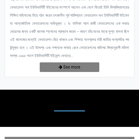
ফেডারেশন অব ইউনিভার্সিটি উইমেনের সংস্পর্শে আসেন এবং দেশে ফিরেই তিনি বিশ্ববিদ্যালয়ের
শিক্ষিত মহিলাদের নিয়ে গঠন করেন তৎকালীন পূর্ব পাকিস্তান ফেডারেশন অব ইউনিভার্সিটি উইমেন
যা আন্তর্জাতিক ফেডারেশনের অধিভুক্ত । ড. মালিকা আল রাজী ফেডারেশনের এক সভায়
মেয়েদের জন্য একটি কলেজ ষ্হাপনের প্রস্তাব করেন – কারণ তাঁর মনের মাঝে সুপ্ত বাসনা ছিল
এই কলেজের মধ্যেই ফেডারেশন বেঁচে থাকবে এবং শিক্ষায় অনগ্রসর নারী জাতির অগ্রগতির পথ
উন্মুক্ত হবে । এই উদ্দেশ্য এবং লক্ষ্যকে মাথায় রেখে ফেডারেশনের কতিপয় বিদ্যানুরাগী মহিলা
সদস্য ১৯৬৫ সালে ইউনিভার্সিটি উইমেন্স ফেডারে...
See more