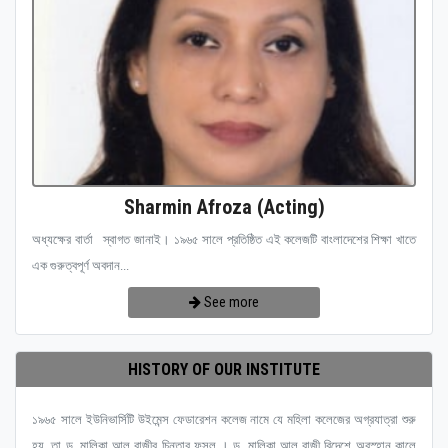
Sharmin Afroza (Acting)
অধ্যক্ষের বার্তা স্বাগত জানাই। ১৯৬৫ সালে প্রতিষ্ঠিত এই কলেজটি বাংলাদেশের শিক্ষা খাতে
এক গুরুত্বপূর্ণ অবদান...
See more
HISTORY OF OUR INSTITUTE
১৯৬৫ সালে ইউনিভার্সিটি উইমেন্স ফেডারেশন কলেজ নামে যে মহিলা কলেজের অগ্রযাত্রা শুরু
হয়, তা ড. মালিকা আল রাজীর চিন্তার ফসল । ড. মালিকা আল রাজী বিদেশে অবস্হান কালে