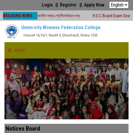
Login
Register
Apply Now
BREAKING NEWS :
ষা -২০২৬ চলাকালীন সময়ে শ্রেণীকার্যক্রম বন্ধ
H.S.C Board Exam Seat Plan ( TEJG
University Womens Federation College
House# 16/16/1, Road# 6, Dhanmondi, Dhaka 1205.
MENU
HOME
ABOUT US
FACULTIES
ACADEMICS
Notices Board
GALLERY