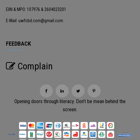
EIIN & MPO: 107976 & 2604023201
E-Mail: uwfcbd.com@gmail.com
FEEDBACK
Complain
Opening doors through literacy. Don’t be mean behind the
screen.