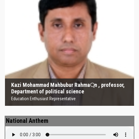
Kazi Mohammad Mahbubur
Rahma্‌n , professor, Department
of political science
Education Enthusiast Representative
Kazi Mohammad Mahbubur Rahma্‌n , professor,
Department of political science
Education Enthusiast Representative
National Anthem