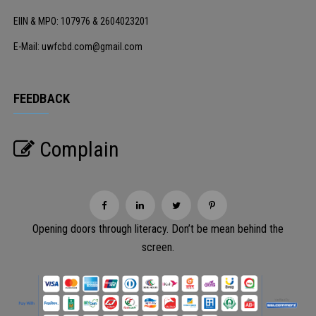
EIIN & MPO: 107976 & 2604023201
E-Mail: uwfcbd.com@gmail.com
FEEDBACK
Complain
Opening doors through literacy. Don’t be mean behind the
screen.