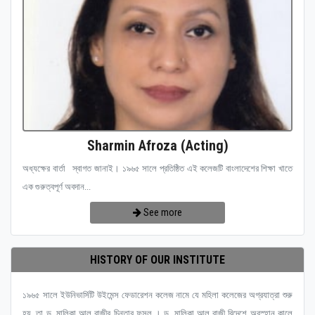
Sharmin Afroza (Acting)
অধ্যক্ষের বার্তা স্বাগত জানাই। ১৯৬৫ সালে প্রতিষ্ঠিত এই কলেজটি বাংলাদেশের শিক্ষা খাতে
এক গুরুত্বপূর্ণ অবদান...
See more
HISTORY OF OUR INSTITUTE
১৯৬৫ সালে ইউনিভার্সিটি উইমেন্স ফেডারেশন কলেজ নামে যে মহিলা কলেজের অগ্রযাত্রা শুরু
হয়, তা ড. মালিকা আল রাজীর চিন্তার ফসল । ড. মালিকা আল রাজী বিদেশে অবস্হান কালে