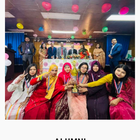
গৌরবের মুহূর্ত
গৌরবের মুহূর্ত