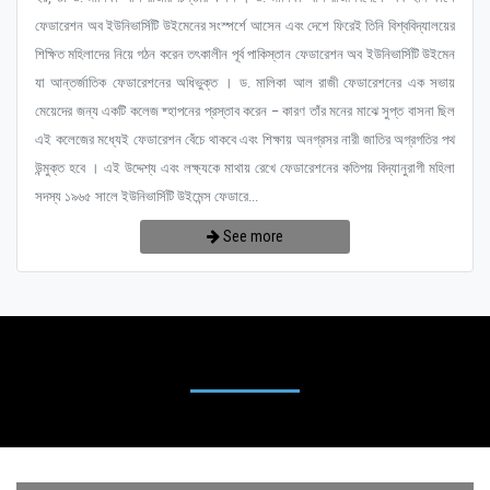
ফেডারেশন অব ইউনিভার্সিটি উইমেনের সংস্পর্শে আসেন এবং দেশে ফিরেই তিনি বিশ্ববিদ্যালয়ের
শিক্ষিত মহিলাদের নিয়ে গঠন করেন তৎকালীন পূর্ব পাকিস্তান ফেডারেশন অব ইউনিভার্সিটি উইমেন
যা আন্তর্জাতিক ফেডারেশনের অধিভুক্ত । ড. মালিকা আল রাজী ফেডারেশনের এক সভায়
মেয়েদের জন্য একটি কলেজ ষ্হাপনের প্রস্তাব করেন – কারণ তাঁর মনের মাঝে সুপ্ত বাসনা ছিল
এই কলেজের মধ্যেই ফেডারেশন বেঁচে থাকবে এবং শিক্ষায় অনগ্রসর নারী জাতির অগ্রগতির পথ
উন্মুক্ত হবে । এই উদ্দেশ্য এবং লক্ষ্যকে মাথায় রেখে ফেডারেশনের কতিপয় বিদ্যানুরাগী মহিলা
সদস্য ১৯৬৫ সালে ইউনিভার্সিটি উইমেন্স ফেডারে...
See more