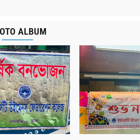
OTO ALBUM
র্ষিক বনভোজন ২০২৫
বাংলা নববর্ষ ১৪৩২ উদয