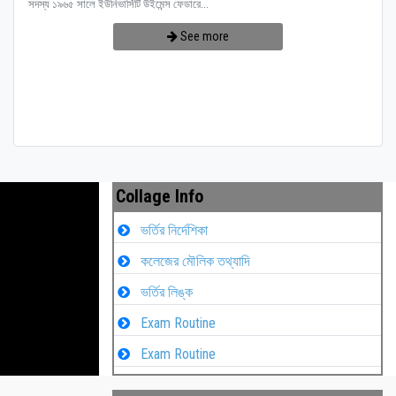
সদস্য ১৯৬৫ সালে ইউনিভার্সিটি উইমেন্স ফেডারে...
See more
Collage Info
ভর্তির নির্দেশিকা
কলেজের মৌলিক তথ্যাদি
ভর্তির লিঙ্ক
Exam Routine
Exam Routine