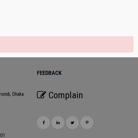
FEEDBACK
Complain
mondi, Dhaka
201