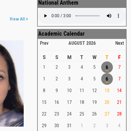
National Anthem
View All
Academic Calendar
Prev
AUGUST
2026
Next
S
S
M
T
W
T
F
1
2
3
4
5
6
7
Md. Shafiullah Sarker
a
1
2
3
4
5
6
7
Md. Shafiullah Sarkar , Professor ,
8
9
10
11
12
13
14
Teacher Representative
15
16
17
18
19
20
21
Md. Shafiullah Sarker
Md. Shafiullah Sarkar , Professor , Teacher
22
23
24
25
26
27
28
Representative
29
30
31
1
2
3
4