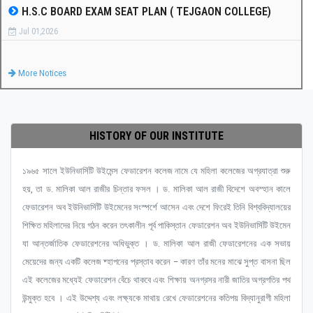
H.S.C BOARD EXAM SEAT PLAN ( TEJGAON COLLEGE)
Jul 01,2026
More Notices
HISTORY OF OUR INSTITUTE
১৯৬৫ সালে ইউনিভার্সিটি উইমেন্স ফেডারেশন কলেজ নামে যে মহিলা কলেজের অগ্রযাত্রা শুরু
হয়, তা ড. মালিকা আল রাজীর চিন্তার ফসল । ড. মালিকা আল রাজী বিদেশে অবস্হান কালে
ফেডারেশন অব ইউনিভার্সিটি উইমেনের সংস্পর্শে আসেন এবং দেশে ফিরেই তিনি বিশ্ববিদ্যালয়ের
শিক্ষিত মহিলাদের নিয়ে গঠন করেন তৎকালীন পূর্ব পাকিস্তান ফেডারেশন অব ইউনিভার্সিটি উইমেন
যা আন্তর্জাতিক ফেডারেশনের অধিভুক্ত । ড. মালিকা আল রাজী ফেডারেশনের এক সভায়
মেয়েদের জন্য একটি কলেজ ষ্হাপনের প্রস্তাব করেন – কারণ তাঁর মনের মাঝে সুপ্ত বাসনা ছিল
এই কলেজের মধ্যেই ফেডারেশন বেঁচে থাকবে এবং শিক্ষায় অনগ্রসর নারী জাতির অগ্রগতির পথ
উন্মুক্ত হবে । এই উদ্দেশ্য এবং লক্ষ্যকে মাথায় রেখে ফেডারেশনের কতিপয় বিদ্যানুরাগী মহিলা