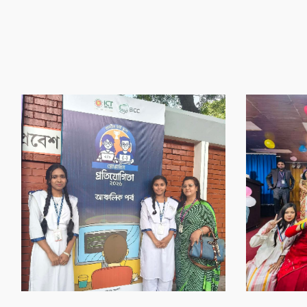
‌গৌর‌বের অর্জন
‌গৌর‌বের অর্জন