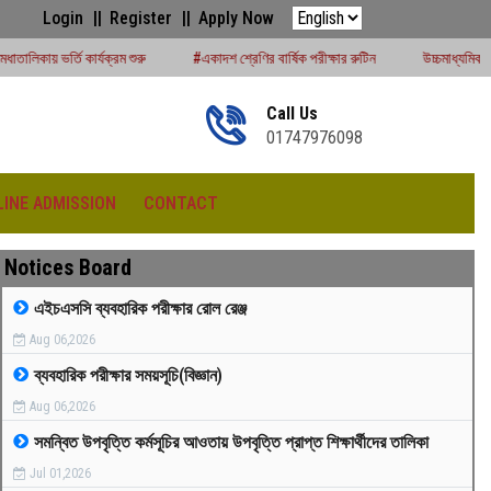
Login
Register
Apply Now
শুরু
#একাদশ শ্রেণির বার্ষিক পরীক্ষার রুটিন
উচ্চমাধ্যমিক সেশন (২০২৪-২৫) পরীক্ষার্থী
Call Us
01747976098
LINE ADMISSION
CONTACT
Notices Board
এইচএসসি ব্যবহারিক পরীক্ষার রোল রেঞ্জ
Aug 06,2026
রীড়া প্রতিযোগিতা -২০২৫
ব্যবহারিক পরীক্ষার সময়সূচি(বিজ্ঞান)
Aug 06,2026
সমন্বিত উপবৃত্তি কর্মসূচির আওতায় উপবৃত্তি প্রাপ্ত শিক্ষার্থীদের তালিকা
Jul 01,2026