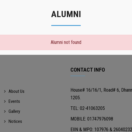
ALUMNI
Alumni not found
CONTACT INFO
House# 16/16/1, Road# 6, Dhan
About Us
1205.
Events
TEL: 02-41063205
Gallery
MOBILE: 01747976098
Notices
EIIN & MPO: 107976 & 2604023