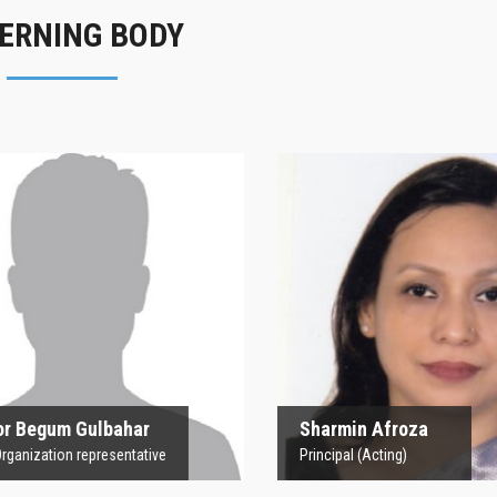
ERNING BODY
rofesor Begum
Sharmin Afroz
Gulbahar
Principal (Acting)
 Organization representative
 Begum Gulbahar
Sharmin Afroza
nization representative
Principal (Acting)