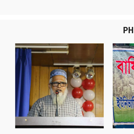
PH
নবীনবরণ - ২০২৫
বা