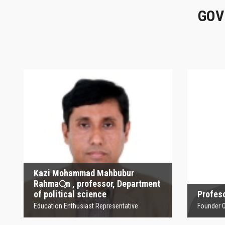
GOV
Kazi Mohammad
Mahbubur Rahma্‌n ,
P
professor, Department
of political science
Founder
Education Enthusiast Representative
Kazi Mohammad Mahbubur
Rahma্‌n , professor, Department
of political science
Profesor
Education Enthusiast Representative
Founder Orga