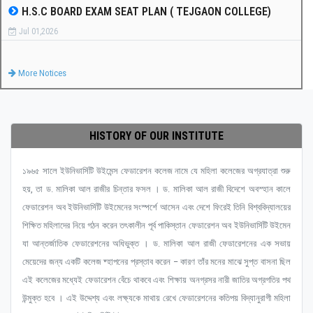
H.S.C BOARD EXAM SEAT PLAN ( TEJGAON COLLEGE)
Jul 01,2026
More Notices
HISTORY OF OUR INSTITUTE
১৯৬৫ সালে ইউনিভার্সিটি উইমেন্স ফেডারেশন কলেজ নামে যে মহিলা কলেজের অগ্রযাত্রা শুরু
হয়, তা ড. মালিকা আল রাজীর চিন্তার ফসল । ড. মালিকা আল রাজী বিদেশে অবস্হান কালে
ফেডারেশন অব ইউনিভার্সিটি উইমেনের সংস্পর্শে আসেন এবং দেশে ফিরেই তিনি বিশ্ববিদ্যালয়ের
শিক্ষিত মহিলাদের নিয়ে গঠন করেন তৎকালীন পূর্ব পাকিস্তান ফেডারেশন অব ইউনিভার্সিটি উইমেন
যা আন্তর্জাতিক ফেডারেশনের অধিভুক্ত । ড. মালিকা আল রাজী ফেডারেশনের এক সভায়
মেয়েদের জন্য একটি কলেজ ষ্হাপনের প্রস্তাব করেন – কারণ তাঁর মনের মাঝে সুপ্ত বাসনা ছিল
এই কলেজের মধ্যেই ফেডারেশন বেঁচে থাকবে এবং শিক্ষায় অনগ্রসর নারী জাতির অগ্রগতির পথ
উন্মুক্ত হবে । এই উদ্দেশ্য এবং লক্ষ্যকে মাথায় রেখে ফেডারেশনের কতিপয় বিদ্যানুরাগী মহিলা