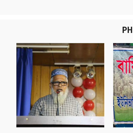
PH
নবীনবরণ - ২০২৫
বা