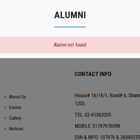
ALUMNI
Alumni not found
CONTACT INFO
House# 16/16/1, Road# 6, Dhan
About Us
1205.
Events
TEL: 02-41063205
Gallery
MOBILE: 01747976098
Notices
EIIN & MPO: 107976 & 2604023