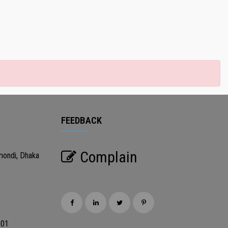
FEEDBACK
Complain
mondi, Dhaka
201