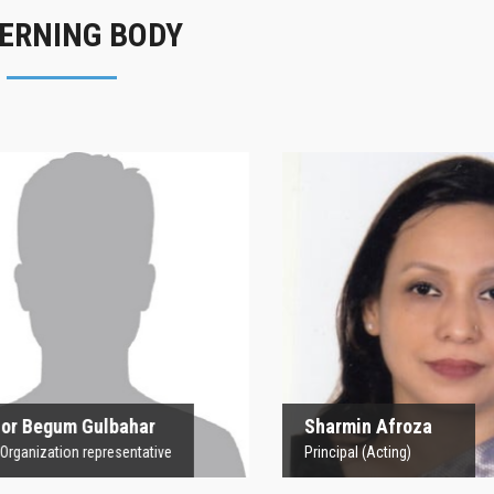
ERNING BODY
rofesor Begum
Sharmin Afroz
Gulbahar
Principal (Acting)
 Organization representative
 Begum Gulbahar
Sharmin Afroza
nization representative
Principal (Acting)