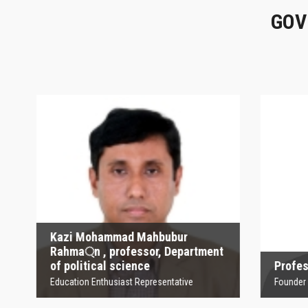
GOV
Kazi Mohammad
Mahbubur Rahma্‌n ,
P
professor, Department
of political science
Founder
Education Enthusiast Representative
Kazi Mohammad Mahbubur
Rahma্‌n , professor, Department
of political science
Profesor
Education Enthusiast Representative
Founder Orga