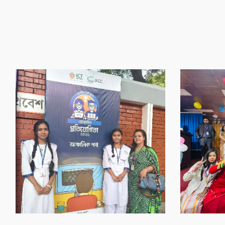
‌গৌর‌বের অর্জন
‌গৌর‌বের অর্জন