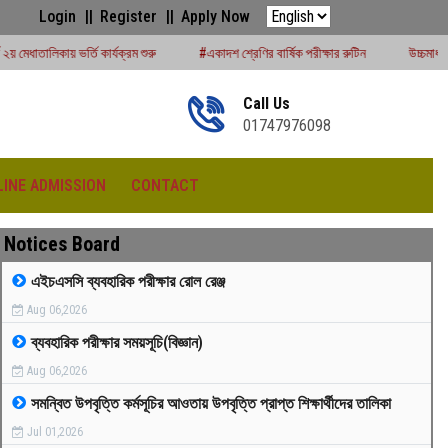
Login
Register
Apply Now
ক্রম শুরু
#একাদশ শ্রেণির বার্ষিক পরীক্ষার রুটিন
উচ্চমাধ্যমিক সেশন (২০২৪-২৫) পরীক্ষ
Call Us
01747976098
LINE ADMISSION
CONTACT
Notices Board
এইচএসসি ব্যবহারিক পরীক্ষার রোল রেঞ্জ
Aug 06,2026
রীড়া প্রতিযোগিতা -২০২৫
ব্যবহারিক পরীক্ষার সময়সূচি(বিজ্ঞান)
Aug 06,2026
সমন্বিত উপবৃত্তি কর্মসূচির আওতায় উপবৃত্তি প্রাপ্ত শিক্ষার্থীদের তালিকা
Jul 01,2026