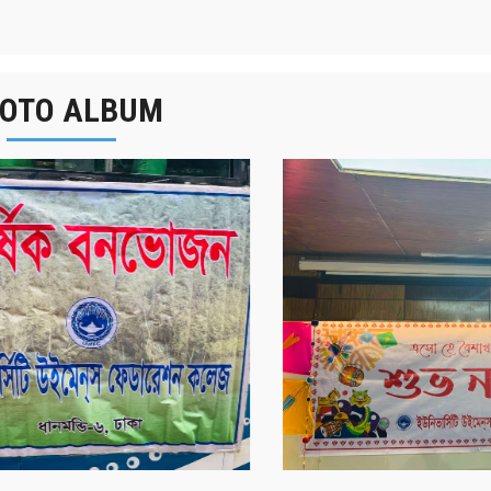
OTO ALBUM
র্ষিক বনভোজন ২০২৫
বাংলা নববর্ষ ১৪৩২ উদয