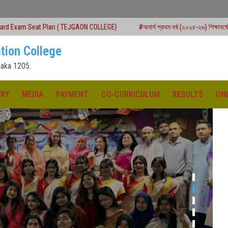
 ( TEJGAON COLLEGE)
#অনার্স প্রথম বর্ষ (২০২৫-২৬) শিক্ষাবর্ষে ২য় মেধাতালিকায় ভর্তি কার্য
tion College
aka 1205.
ERY
MEDIA
PAYMENT
CO-CURRICULUM
RESULTS
ON
ক্