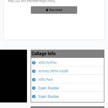
সদস্য ১৯৬৫ সালে ইউনিভার্সিটি উইমেন্স ফেডারে...
See more
Collage Info
ভর্তির নির্দেশিকা
কলেজের মৌলিক তথ্যাদি
ভর্তির লিঙ্ক
Exam Routine
Exam Routine